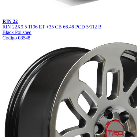
RIN 22
RIN 22X9.5 1196 ET +35 CB 66.46 PCD 5/112 B
Black Polished
Codigo 08548