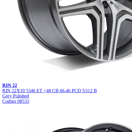
RIN 22
RIN 22X10 5346 ET +48 CB 66.46 PCD 5/112 B
Grey Polished
Codigo 08533