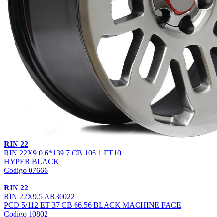
RIN 22
RIN 22X9.0 6*139.7 CB 106.1 ET10
HYPER BLACK
Codigo 07666
RIN 22
RIN 22X9.5 AR30022
PCD 5/112 ET 37 CB 66.56 BLACK MACHINE FACE
Codigo 10802