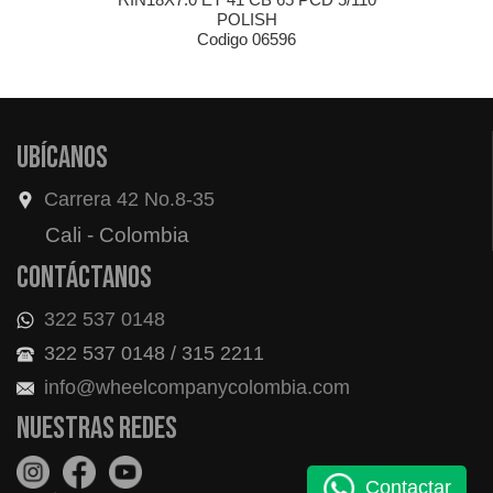
POLISH
Codigo 06596
Ubícanos
Carrera 42 No.8-35
Cali - Colombia
Contáctanos
322 537 0148
322 537 0148 / 315 2211
info@wheelcompanycolombia.com
Nuestras redes
Contactar