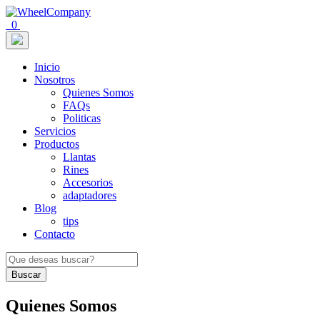
0
Inicio
Nosotros
Quienes Somos
FAQs
Politicas
Servicios
Productos
Llantas
Rines
Accesorios
adaptadores
Blog
tips
Contacto
Buscar
Quienes Somos