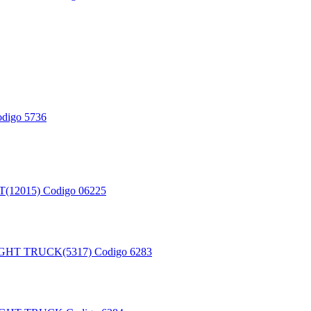
digo 5736
(12015)
Codigo 06225
GHT TRUCK(5317)
Codigo 6283