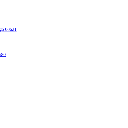
go 00621
680