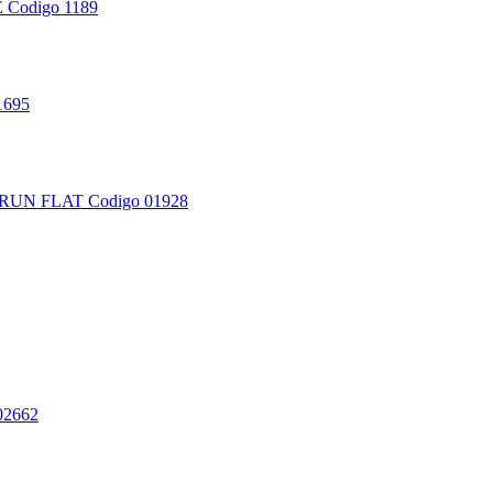
E
Codigo 1189
1695
RUN FLAT
Codigo 01928
02662