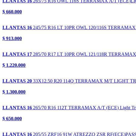
LLANTAS 16
265/75 R16 OWL 116S
TERRAMAX A/T (ECE)L
$ 660.000
LLANTAS 16
245/75 R16 LT 10PR OWL 120/116S
TERRAMAX 
$ 913.000
LLANTAS 17
285/70 R17 LT 10PR OWL 121/118R
TERRAMAX 
$ 1.220.000
LLANTAS 20
33X12.50 R20 114Q
TERRAMAX M/T LIGHT T
$ 1.300.000
LLANTAS 16
265/70 R16 112T
TERRAMAX A/T (ECE) Light Tr
$ 650.000
LLANTAS 16
205/55 ZRF16 91W
ATREZZO ZSR RF(ECE)PA