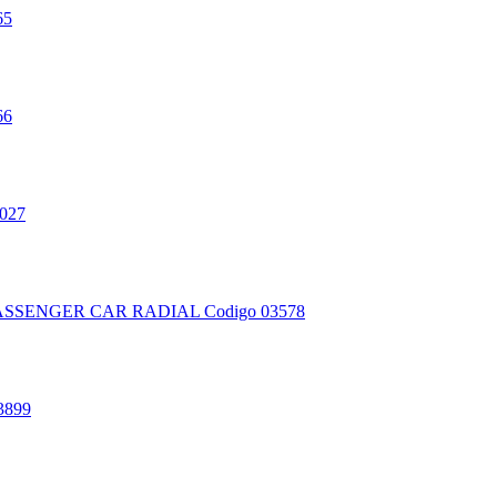
65
66
3027
PASSENGER CAR RADIAL
Codigo 03578
3899