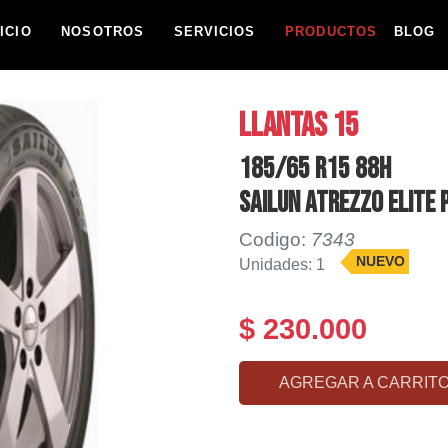
NICIO
NOSOTROS
SERVICIOS
PRODUCTOS
BLOG
LLANTAS 15
185/65 R15 88H
SAILUN ATREZZO ELITE 
Codigo:
7343
NUEVO
Unidades: 1
$ 230.000
AGREGAR A CARRIT