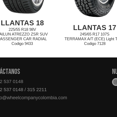
LLANTAS 18
LLANTAS 17
225/55 R18 98V
AILUN ATREZZO ZSR SUV
245/65 R17 107S
PASSENGER CAR RADIAL
TERRAMAX A/T (ECE) Light T
Codigo 9433
Codigo 7128
áctanos
N
2 537 0148
2 537 0148 / 315 2211
fo@wheelcompanycolombia.com