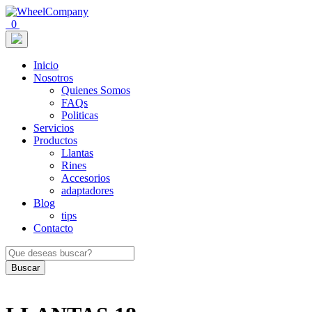
0
Inicio
Nosotros
Quienes Somos
FAQs
Politicas
Servicios
Productos
Llantas
Rines
Accesorios
adaptadores
Blog
tips
Contacto
Buscar