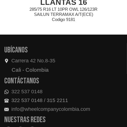
LLANTAS 16
285/75 R16 LT 10PR OWL 126/123R
SAILUN TERRAMAX A/T(ECE)
Codigo 9181
Ubícanos
Carrera 42 No.8-35
Cali - Colombia
Contáctanos
322 537 0148
322 537 0148 / 315 2211
info@wheelcompanycolombia.com
Nuestras redes