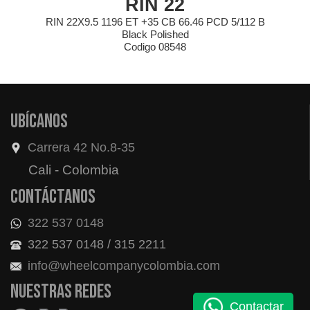
RIN 22
RIN 22X9.5 1196 ET +35 CB 66.46 PCD 5/112 B
Black Polished
Codigo 08548
Ubícanos
Carrera 42 No.8-35
Cali - Colombia
Contáctanos
322 537 0148
322 537 0148 / 315 2211
info@wheelcompanycolombia.com
Nuestras redes
Contactar