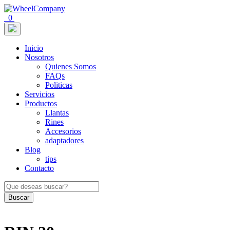
0
Inicio
Nosotros
Quienes Somos
FAQs
Politicas
Servicios
Productos
Llantas
Rines
Accesorios
adaptadores
Blog
tips
Contacto
Buscar