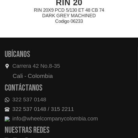
RIN 20
RIN 20X9 PCD 5/130 ET 48 CB 74
DARK GREY MACHINED
Codigo 06233
Ubícanos
Carrera 42 No.8-35
Cali - Colombia
Contáctanos
322 537 0148
322 537 0148 / 315 2211
info@wheelcompanycolombia.com
Nuestras redes