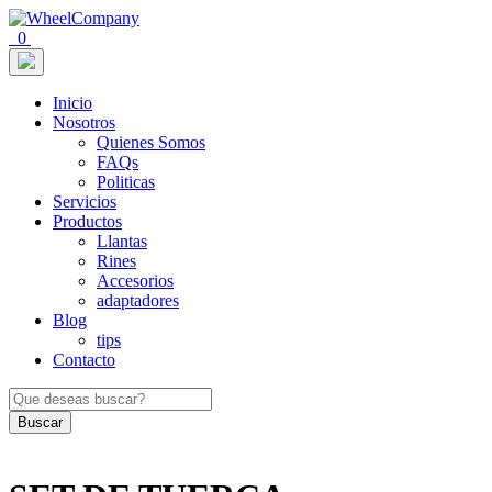
0
Inicio
Nosotros
Quienes Somos
FAQs
Politicas
Servicios
Productos
Llantas
Rines
Accesorios
adaptadores
Blog
tips
Contacto
Buscar