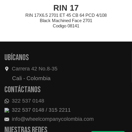
RIN 17
RIN 17X6.5 2701 ET 45 CB 64 PCD 4/108
Black Machined Face 2701
Codigo 08141
Ubícanos
Carrera 42 No.8-35
Cali - Colombia
Contáctanos
322 537 0148
322 537 0148 / 315 2211
info@wheelcompanycolombia.com
Nuestras redes