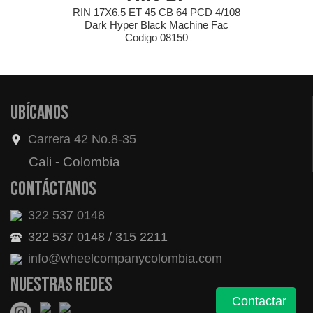
RIN 17X6.5 ET 45 CB 64 PCD 4/108
Dark Hyper Black Machine Fac
Codigo 08150
Ubícanos
Carrera 42 No.8-35
Cali - Colombia
Contáctanos
322 537 0148
322 537 0148 / 315 2211
info@wheelcompanycolombia.com
Nuestras redes
Contactar