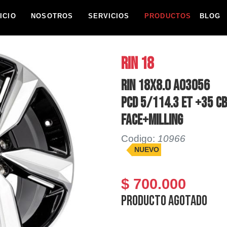
NICIO
NOSOTROS
SERVICIOS
PRODUCTOS
BLOG
RIN 18
RIN 18X8.0 AO3056
PCD 5/114.3 ET +35 C
FACE+MILLING
Codigo:
10966
NUEVO
$ 700.000
Producto agotado