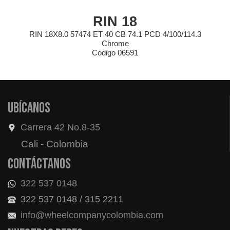
RIN 18
RIN 18X8.0 57474 ET 40 CB 74.1 PCD 4/100/114.3
Chrome
Codigo 06591
Ubícanos
Carrera 42 No.8-35
Cali - Colombia
Contáctanos
322 537 0148
322 537 0148 / 315 2211
info@wheelcompanycolombia.com