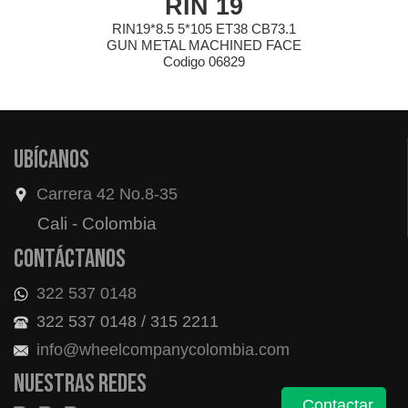
RIN 19
RIN19*8.5 5*105 ET38 CB73.1
GUN METAL MACHINED FACE
Codigo 06829
Ubícanos
Carrera 42 No.8-35
Cali - Colombia
Contáctanos
322 537 0148
322 537 0148 / 315 2211
info@wheelcompanycolombia.com
Nuestras redes
Contactar