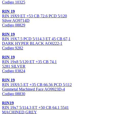
Codigo 10325
RIN 19
RIN 19X9 ET +53 CB 72.6 PCD 5/120
Silver AO9714D
Codigo 08829
RIN 19
RIN 19X7.5 PCD 5/114.3 ET 45 CB 67,1
DARK HYPER BLACK AO0222-1
Codigo 9282
RIN 19
RIN 19x8 5/120 ET +35 CB 74.1
5281 SILVER
Codigo 03824
RIN 19
RIN 19X9.5 ET +35 CB 66.56 PCD 5/112
Gunmetal Machined Face AO9923D-4
Codigo 08830
RIN19
RIN 19x7 5/114.3 ET +50 CB 64.1 5541
MACHINED GREY