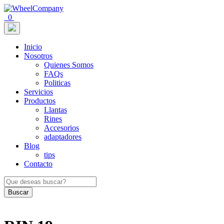
0
Inicio
Nosotros
Quienes Somos
FAQs
Politicas
Servicios
Productos
Llantas
Rines
Accesorios
adaptadores
Blog
tips
Contacto
Buscar