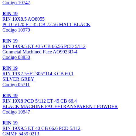
Codigo 10747
RIN 19
RIN 19X8.5 AO8055
PCD 5/120 ET 35 CB 72.56 MATT BLACK
Codigo 10979
RIN 19
RIN 19X9.5 ET +35 CB 66.56 PCD 5/112
Gunmetal Machined Face AO9923D-4
Codigo 08830
RIN 19
RIN 19X7.5+ET305*114.3 CB 60,1
SILVER GREY
Codigo 05711
RIN 19
RIN 19X8 PCD 5/112 ET 45 CB 66.4
BLACK MACHINE FACE+TRANSPARENT POWDER
Codigo 10547
RIN 19
RIN 19X9.5 ET 40 CB 66.6 PCD 5/112
GMMF 5459 0213