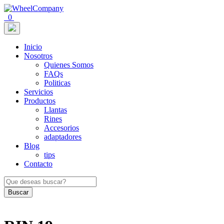
0
Inicio
Nosotros
Quienes Somos
FAQs
Politicas
Servicios
Productos
Llantas
Rines
Accesorios
adaptadores
Blog
tips
Contacto
Buscar