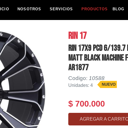
NICIO
NOSOTROS
SERVICIOS
PRODUCTOS
BLOG
RIN 17
RIN 17X9 PCD 6/139.7 
MATT BLACK MACHINE F
AR1877
Codigo:
10588
NUEVO
Unidades: 4
$ 700.000
AGREGAR A CARRIT