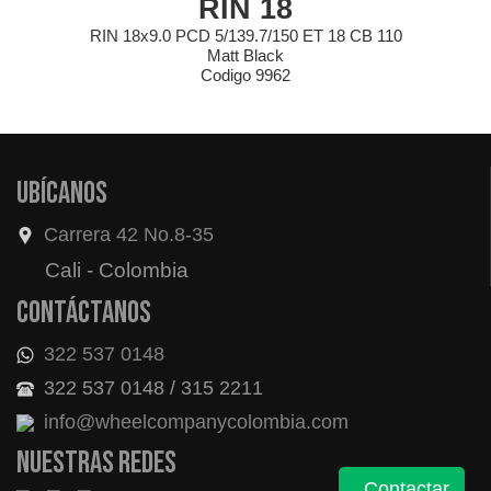
RIN 18
RIN 18x9.0 PCD 5/139.7/150 ET 18 CB 110
Matt Black
Codigo 9962
Ubícanos
Carrera 42 No.8-35
Cali - Colombia
Contáctanos
322 537 0148
322 537 0148 / 315 2211
info@wheelcompanycolombia.com
Nuestras redes
Contactar