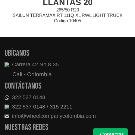
LLANTAS 16
285/75 R16 LT 126/123Q 10PR
T TRUCK
SAILUN TERRAMAX RT OWL LIGNT TRUC
Codigo 9884
Ubícanos
Carrera 42 No.8-35
Cali - Colombia
Contáctanos
322 537 0148
322 537 0148 / 315 2211
info@wheelcompanycolombia.com
Nuestras redes
Contactar